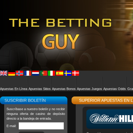
Apuestas En Línea
Apuestas Sitios
Apuestas Bonos
Apuestas Juegos
Apuestas Odds
Gra
SUSCRIBIR BOLETÍN
SUPERIOR APUESTAS EN L
Suscríbase a nuestro boletín y no recibir
ninguna oferta de casino de depósito
directo a la bandeja de entrada.
E-mail: