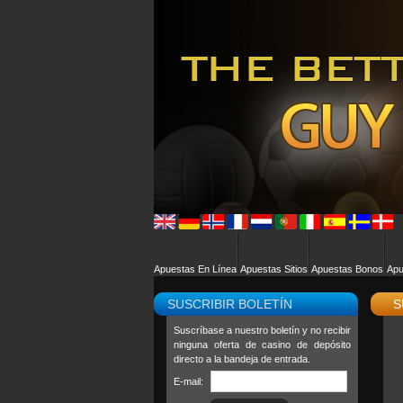
Apuestas En Línea
Apuestas Sitios
Apuestas Bonos
Apu
SUSCRIBIR BOLETÍN
S
Suscríbase a nuestro boletín y no recibir
ninguna oferta de casino de depósito
directo a la bandeja de entrada.
E-mail: