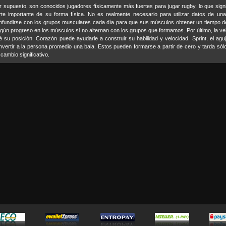
r supuesto, son conocidos jugadores físicamente más fuertes para jugar rugby, lo que sign
rte importante de su forma física. No es realmente necesario para utilizar datos de un
nfundirse con los grupos musculares cada día para que sus músculos obtener un tiempo d
ngún progreso en los músculos si no alternan con los grupos que formamos. Por último, la vel
é su posición. Corazón puede ayudarle a construir su habilidad y velocidad. Sprint, el ag
nvertir a la persona promedio una bala. Estos pueden formarse a partir de cero y tarda s
cambio significativo.