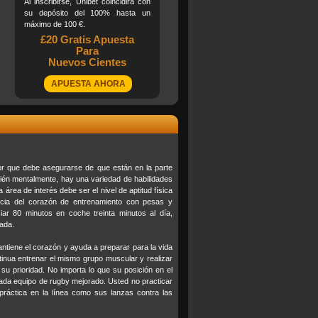
Al inscribirse, Unibet coincidirá con
su depósito del 100% hasta un
máximo de 100 €.
£20 Gratis Apuesta
Para
Nuevos Cientes
APUESTA AHORA
dor que debe asegurarse de que están en la parte
bién mentalmente, hay una variedad de habilidades
área de interés debe ser el nivel de aptitud física
encia del corazón de entrenamiento con pesas y
iar 80 minutos en coche treinta minutos al día,
rada.
antiene el corazón y ayuda a preparar para la vida
inua entrenar el mismo grupo muscular y realizar
su prioridad. No importa lo que su posición en el
ada equipo de rugby mejorado. Usted no practicar
ráctica en la línea como sus lanzas contra las