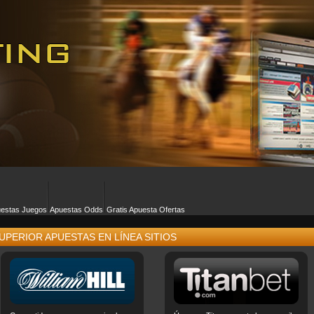
estas Juegos
Apuestas Odds
Gratis Apuesta Ofertas
UPERIOR APUESTAS EN LÍNEA SITIOS