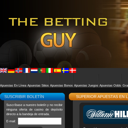
Apuestas En Línea
Apuestas Sitios
Apuestas Bonos
Apuestas Juegos
Apuestas Odds
Gra
SUSCRIBIR BOLETÍN
SUPERIOR APUESTAS EN L
Suscríbase a nuestro boletín y no recibir
ninguna oferta de casino de depósito
directo a la bandeja de entrada.
E-mail: