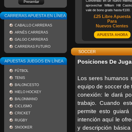
Convertido en un nuevo miemb
aprovechar William Hill Casin
vale de bono gratis hasta €100.
CARRERAS APUESTA EN LÍNEA
£25 Libre Apuesta
Para
CABALLO CARRERAS
Nuevos Cientes
ARNÉS CARRERAS
APUESTA AHORA
GALGO CARRERAS
CARRERAS FUTURO
SOCCER
APUESTAS JUEGOS EN LÍNEA
Posiciones De Jug
FÚTBOL
Los seres humanos s
TENIS
BALONCESTO
equipo de soccer de 
HIELO HOCKEY
conexión: le dará po
Fixed Odds Apuestas Para Los
Recién Llegados
BALONMANO
trabajo. Cuando es
Plazas de mercado de apuestas on-line
CICLISMO
es increíblemente competitivo y cada
permite esto guiará 
año mucho más para ofrecer diversos
CRICKET
Inicio basada en Internet. La razón
intención aquí le of
RUGBY
principal de por qué es tan competitivo
y descripción básica
del mercado es que el costo de
SNOOKER
administrar un apuestan en la web es