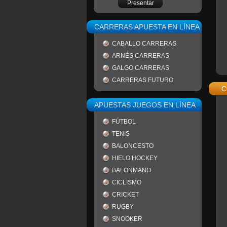
CARRERAS APUESTA EN LÍNEA
CABALLO CARRERAS
ARNÉS CARRERAS
GALGO CARRERAS
CARRERAS FUTURO
C
APUESTAS JUEGOS EN LÍNEA
FÚTBOL
TENIS
BALONCESTO
HIELO HOCKEY
Fixed Odds Apuestas Para Los
BALONMANO
Recién Llegados
Plazas de mercado de apuestas on-line
CICLISMO
es increíblemente competitivo y cada
CRICKET
año mucho más para ofrecer diversos
Inicio basada en Internet. La razón
RUGBY
principal de por qué es tan competitivo
SNOOKER
del mercado es que el costo de