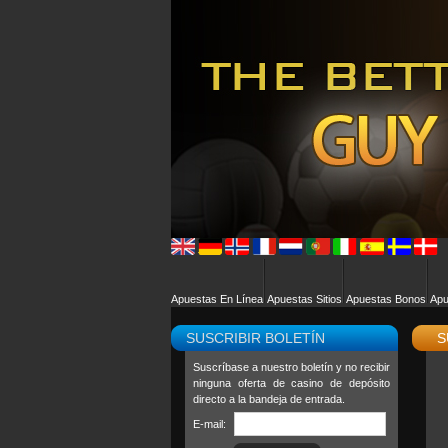
Apuestas En Línea
Apuestas Sitios
Apuestas Bonos
Apu
SUSCRIBIR BOLETÍN
S
Suscríbase a nuestro boletín y no recibir
ninguna oferta de casino de depósito
directo a la bandeja de entrada.
E-mail: